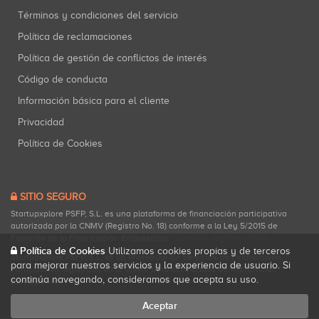
Términos y condiciones del servicio
Política de reclamaciones
Política de gestión de conflictos de interés
Código de conducta
Información básica para el cliente
Privacidad
Política de Cookies
SITIO SEGURO
Startupxplore PSFP, S.L. es una plataforma de financiación participativa
autorizada por la CNMV (Registro No. 18) conforme a la Ley 5/2015 de
Fomento de la Financiación Empresarial.
Consultar registro oficial
.
Política de Cookies
Utilizamos cookies propias y de terceros
Startupxplore PSFP, S.L. es un Proveedor de Servicios de Financiación
para mejorar nuestros servicios y la experiencia de usuario. Si
Participativa registrado en la CNMV para actividades de financiación
continúa navegando, consideramos que acepta su uso.
participativa.
Aceptar