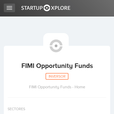
Toggle
navigation
BUSCO FINANCIACIÓN
REGISTRO
ACCESO
FIMI Opportunity Funds
INVERSOR
FIMI Opportunity Funds - Home
Inicio
SECTORES