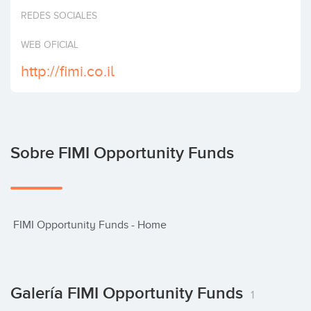
Invertir
REDES SOCIALES
WEB OFICIAL
http://fimi.co.il
Sobre FIMI Opportunity Funds
 FIMI Opportunity Funds - Home
Galería FIMI Opportunity Funds
1