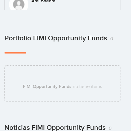
Ami Boehm
Sam Vlodinger
Portfolio FIMI Opportunity Funds
0
Amit Ben-Zvi
FIMI Opportunity Funds
no tiene items
Noticias FIMI Opportunity Funds
0