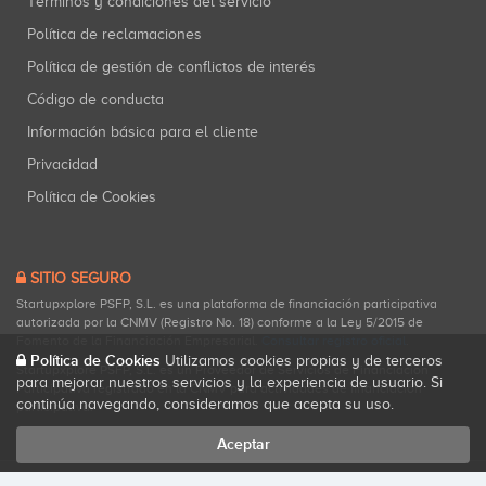
Términos y condiciones del servicio
Política de reclamaciones
Política de gestión de conflictos de interés
Código de conducta
Información básica para el cliente
Privacidad
Política de Cookies
SITIO SEGURO
Startupxplore PSFP, S.L. es una plataforma de financiación participativa
autorizada por la CNMV (Registro No. 18) conforme a la Ley 5/2015 de
Fomento de la Financiación Empresarial.
Consultar registro oficial
.
Política de Cookies
Utilizamos cookies propias y de terceros
Startupxplore PSFP, S.L. es un Proveedor de Servicios de Financiación
para mejorar nuestros servicios y la experiencia de usuario. Si
Participativa registrado en la CNMV para actividades de financiación
continúa navegando, consideramos que acepta su uso.
participativa.
Aceptar