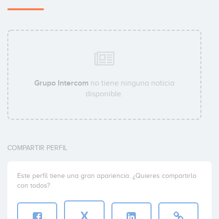
Tomás Diago
Coinversiones: 1
Grupo Intercom
no tiene ninguna noticia
disponible.
Javier Martin Chocarro
Coinversiones: 1
COMPARTIR PERFIL
Este perfil tiene una gran apariencia. ¿Quieres compartirlo
con todos?
X