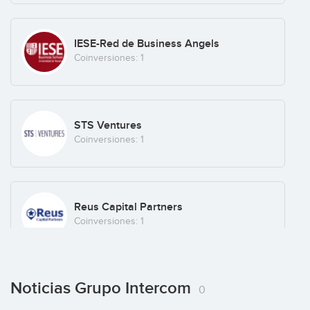
IESE-Red de Business Angels
Coinversiones: 1
STS Ventures
Coinversiones: 1
Reus Capital Partners
Coinversiones: 1
Noticias Grupo Intercom
Albert Armengol
0
Coinversiones: 1