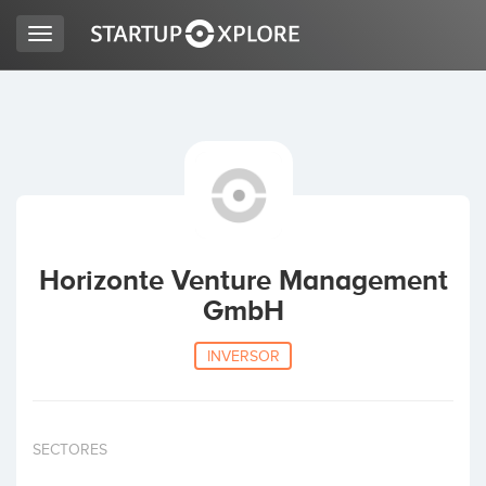
Toggle
navigation
BUSCO FINANCIACIÓN
REGISTRO
ACCESO
Horizonte Venture Management
GmbH
INVERSOR
Inicio
SECTORES