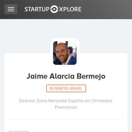
Toggle
navigation
BUSCO FINANCIACIÓN
REGISTRO
ACCESO
Jaime Alarcia Bermejo
BUSINESS ANGEL
Director Zona Noroeste España en Orchestra-
Premaman
Inicio