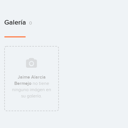
Galería
0
Jaime Alarcia
Bermejo
no tiene
ninguna imágen en
su galería.