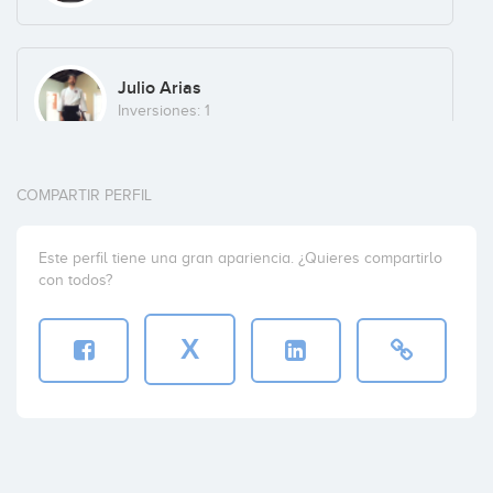
Julio Arias
Inversiones: 1
COMPARTIR PERFIL
Roger Baranera
Inversiones: 1
Este perfil tiene una gran apariencia. ¿Quieres compartirlo
con todos?
X
Media Digital Ventures
Inversiones: 1
Cyberclick