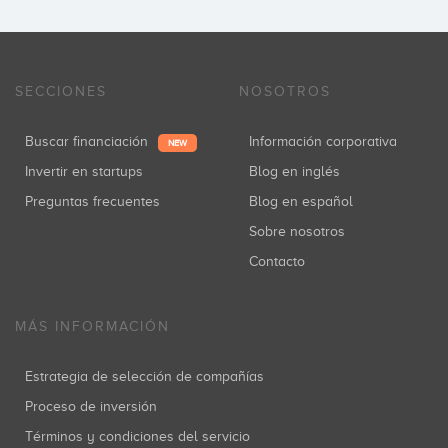
Inversiones: 1
SECCIONES
NOSOTROS
Idodi Venture Capital
Inversiones: 1
Buscar financiación
Información corporativa
NEW
Invertir en startups
Blog en inglés
Preguntas frecuentes
Blog en español
Grupo Godó
Sobre nosotros
Inversiones: 1
Contacto
MÁS INFORMACIÓN
JME Venture Capital
Inversiones: 1
Estrategia de selección de compañías
Proceso de inversión
Términos y condiciones del servicio