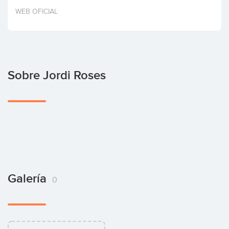
Invertir
WEB OFICIAL
Sobre Jordi Roses
Galería
0