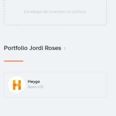
Estretegía de inversión no pública.
Portfolio Jordi Roses
1
Heygo
Spain
(+5)