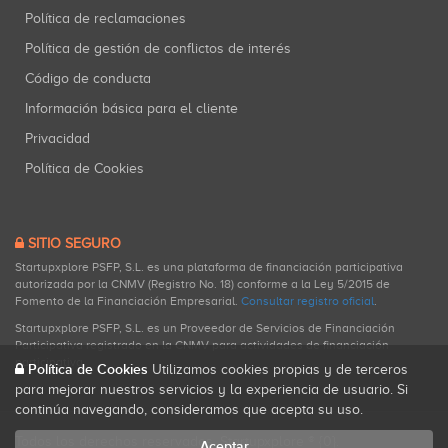
Zeta Venture
Política de reclamaciones
Inversiones: 1
Política de gestión de conflictos de interés
Código de conducta
Información básica para el cliente
Francisco Hernández Parga
Privacidad
Inversiones: 1
Política de Cookies
SITIO SEGURO
Startupxplore PSFP, S.L. es una plataforma de financiación participativa
autorizada por la CNMV (Registro No. 18) conforme a la Ley 5/2015 de
Fomento de la Financiación Empresarial.
Consultar registro oficial
.
Startupxplore PSFP, S.L. es un Proveedor de Servicios de Financiación
Participativa registrado en la CNMV para actividades de financiación
participativa.
Política de Cookies
Utilizamos cookies propias y de terceros
para mejorar nuestros servicios y la experiencia de usuario. Si
continúa navegando, consideramos que acepta su uso.
Todos los derechos reservados. Startupxplore ® {0}.
Aceptar