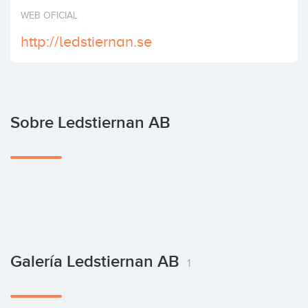
Invertir
WEB OFICIAL
http://ledstiernan.se
Sobre Ledstiernan AB
Galería Ledstiernan AB
1