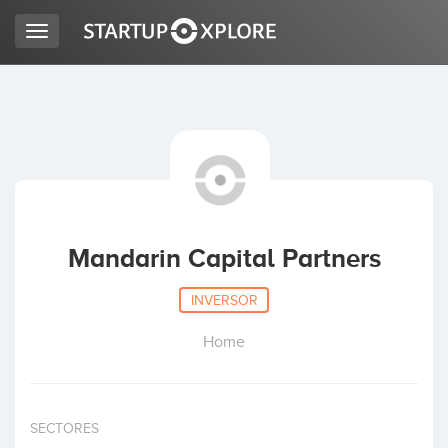
Toggle
navigation
BUSCO FINANCIACIÓN
REGISTRO
ACCESO
Mandarin Capital Partners
INVERSOR
Home
Inicio
SECTORES