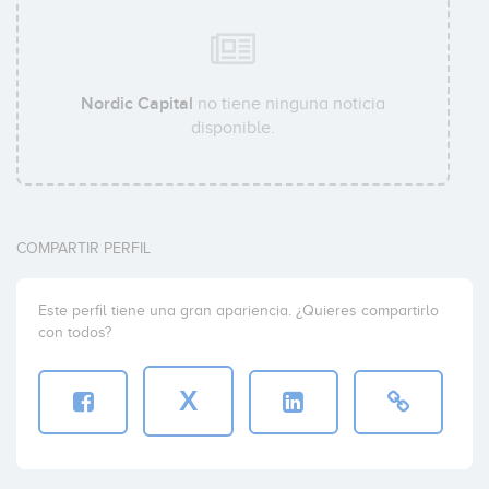
Joakim Karlsson
Nordic Capital
no tiene ninguna noticia
disponible.
Hans Eckerström
COMPARTIR PERFIL
Fredrik Näslund
Este perfil tiene una gran apariencia. ¿Quieres compartirlo
con todos?
X
Kristoffer Melinder