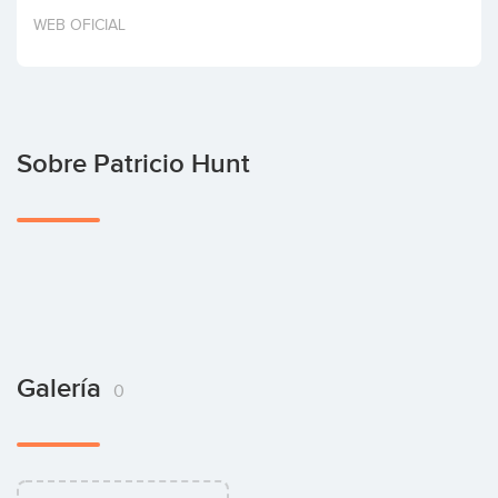
Invertir
WEB OFICIAL
Sobre Patricio Hunt
Galería
0