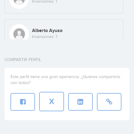
Inversiones: 1
Alberto Ayuso
Inversiones: 1
COMPARTIR PERFIL
Néstor Amela
Inversiones: 1
Este perfil tiene una gran apariencia. ¿Quieres compartirlo
con todos?
X
Carlos Picher
Inversiones: 1