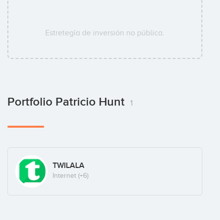
Estretegía de inversión no pública.
Portfolio Patricio Hunt
1
TWILALA
Internet
(+6)