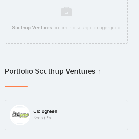
Southup Ventures
no tiene a su equipo agregado
Portfolio Southup Ventures
1
Ciclogreen
Saas
(+9)