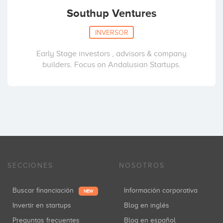
Southup Ventures
INVERSOR
Early Stage investors , advisors & company
builders. Focus on Andalusian Startups.
SECCIONES
NOSOTROS
Buscar financiación
Información corporativa
NEW
Invertir en startups
Blog en inglés
Preguntas frecuentes
Blog en español