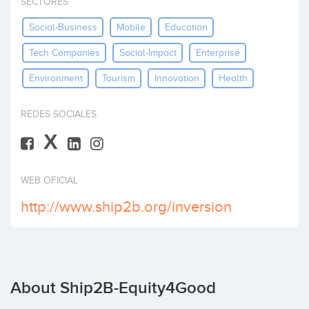
SECTORES
Invest
Social-Business
Mobile
Education
Tech Companies
Social-Impact
Enterprise
Environment
Tourism
Innovation
Health
REDES SOCIALES
X
WEB OFICIAL
http://www.ship2b.org/inversion
About Ship2B-Equity4Good