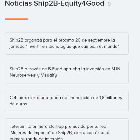
Noticias Ship2B-Equity4Good
IESE-Red de Business Angels
Hardware
(+5)
9
Coinversiones: 2
Qida
Southup Ventures
Ship2B organiza para el próximo 20 de septiembre la
jornada “Invertir en tecnologías que cambian el mundo"
Coinversiones: 1
Ship2B a través de B-Fund aprueba la inversión en MJN
Smile and Learn
Neuroserveis y Visualfy
Tom Horsey
Coinversiones: 1
Cebiotex cierra una ronda de financiación de 1,8 millones
de euros
Solatom
Andreas Mihalovits
Coinversiones: 1
Teterum, la primera start-up promovida por la red
‘Mujeres de impacto” de Ship2B, cierra con éxito la
primera ronda de inversión