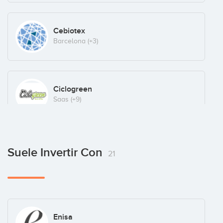
Cebiotex
Barcelona
(+3)
Ciclogreen
Saas
(+9)
Devicare
Suele Invertir Con
21
Bigdata
(+8)
Koiki
Enisa