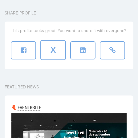
SHARE PROFILE
Fondo Bolsa Social
Coinversiones: 1
This profile looks great. You want to share it with everyone?
X
EMSA Capital
Coinversiones: 1
FEATURED NEWS
Institut Català Finances (ICF)
Coinversiones: 1
Delta Partners Group
Coinversiones: 1