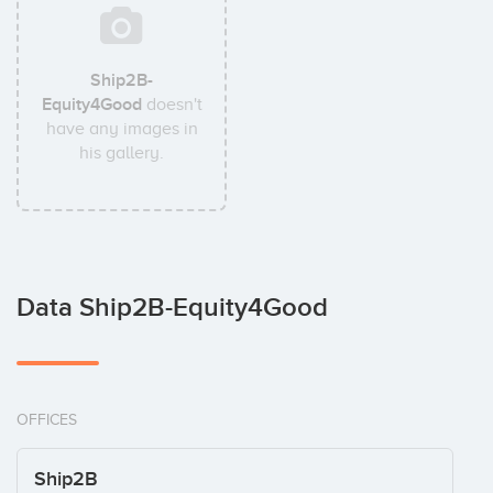
Ship2B-
Equity4Good
doesn't
have any images in
his gallery.
Data Ship2B-Equity4Good
OFFICES
Ship2B