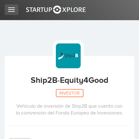
Toggle
navigation
LOOKING FOR FUNDING?
REGISTER
ACCESS
Ship2B-Equity4Good
INVESTOR
Vehículo de inversión de Ship2B que cuenta con
la coinversión del Fondo Europeo de Inversiones.
Home