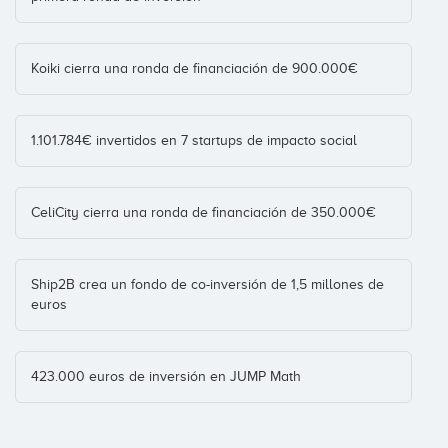
Visualfy
Banc Sabadell
Spain
(+3)
Coinversiones: 1
Koiki cierra una ronda de financiación de 900.000€
Worldcoo
1.101.784€ invertidos en 7 startups de impacto social
Inveready
Social-Impact
(+2)
Coinversiones: 1
CeliCity cierra una ronda de financiación de 350.000€
Creas
Ship2B crea un fondo de co-inversión de 1,5 millones de
Coinversiones: 1
euros
423.000 euros de inversión en JUMP Math
Seed Capital Bizkaia
Coinversiones: 1