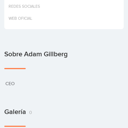
Invertir
REDES SOCIALES
WEB OFICIAL
Sobre Adam Gillberg
 CEO
Galería
0