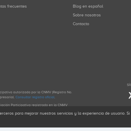
ntas frecuentes
Blog en español
Sobre nosotros
Contacto
SÍ
icipativa autorizada por la CNMV (Registro No.
presarial.
Consultar registro oficial
.
ciación Participativa registrado en la CNMV
erceros para mejorar nuestros servicios y la experiencia de usuario. S