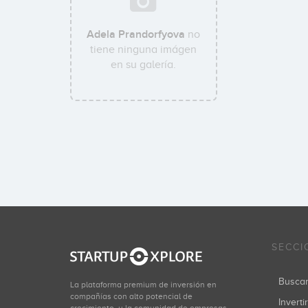
Adela Prandorfyova
no
tiene ninguna imágen
en su galería.
SECCI
Busca
La plataforma premium de inversión en
compañías con alto potencial de
Inverti