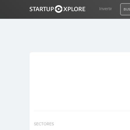
Invertir
BUS
BUSCO FINANCIACIÓN
REGISTRO
ACCESO
Inicio
Invertir
SECTORES