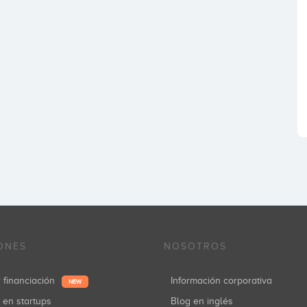
ONES
NOSOTROS
r financiación
Información corporativa
NEW
r en startups
Blog en inglés