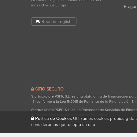
crecimiento, y la comunidad de empresas
más activa de Europa.
Pregu
Read in English
SITIO SEGURO
Startupxplore PSFP, S.L. es una plataforma de financiación part
18) conforme a la Ley 5/2015 de Fomento de la Financiación Em
Startupxplore PSFP, S.L. es un Proveedor de Servicios de Finan
para actividades de financiación participativa.
Política de Cookies
Utilizamos cookies propias y de t
consideramos que acepta su uso.