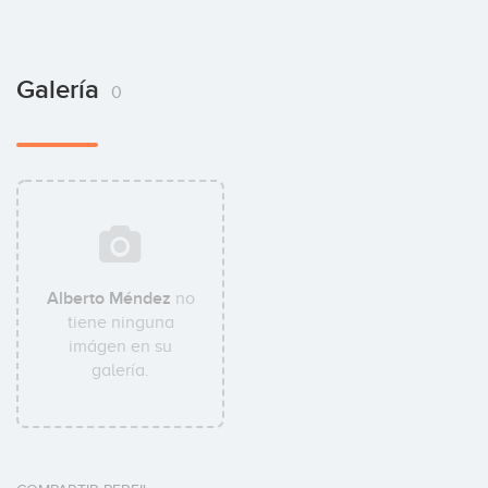
Galería
0
Alberto Méndez
no
tiene ninguna
imágen en su
galería.