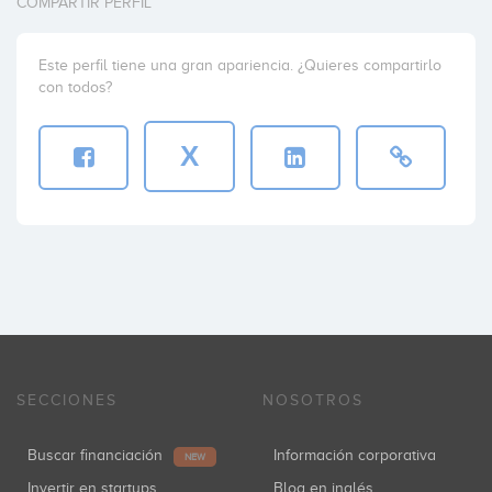
COMPARTIR PERFIL
Este perfil tiene una gran apariencia. ¿Quieres compartirlo
con todos?
X
SECCIONES
NOSOTROS
Buscar financiación
Información corporativa
NEW
Invertir en startups
Blog en inglés