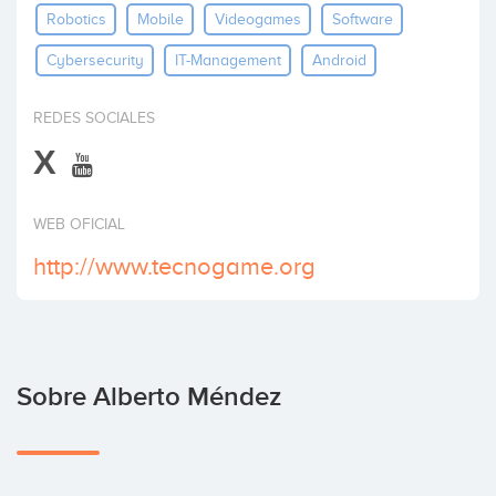
Robotics
Mobile
Videogames
Software
Invertir
Cybersecurity
IT-Management
Android
REDES SOCIALES
X
WEB OFICIAL
http://www.tecnogame.org
Sobre Alberto Méndez