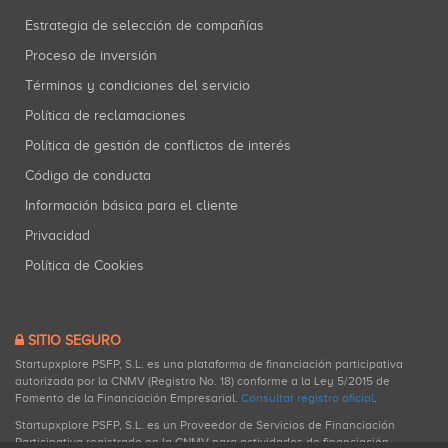
Estrategia de selección de compañías
Proceso de inversión
Términos y condiciones del servicio
Política de reclamaciones
Política de gestión de conflictos de interés
Código de conducta
Información básica para el cliente
Privacidad
Política de Cookies
SITIO SEGURO
Startupxplore PSFP, S.L. es una plataforma de financiación participativa
autorizada por la CNMV (Registro No. 18) conforme a la Ley 5/2015 de
Fomento de la Financiación Empresarial.
Consultar registro oficial
.
Startupxplore PSFP, S.L. es un Proveedor de Servicios de Financiación
Participativa registrado en la CNMV para actividades de financiación