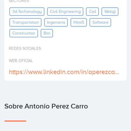
SECTORES
Invertir
3d-Techonology
Civil Engineering
Cad
Webgl
Transportation
Ingeniería
Html5
Software
Construction
Bim
REDES SOCIALES
WEB OFICIAL
https://www.linkedin.com/in/aperezcarro/
Sobre Antonio Perez Carro