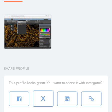
SHARE PROFILE
This profile looks great. You want to share it with everyone?
X