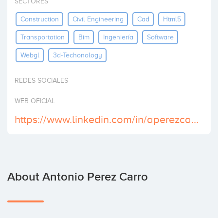
SECTORES
Invest
Construction
Civil Engineering
Cad
Html5
Transportation
Bim
Ingeniería
Software
Webgl
3d-Techonology
REDES SOCIALES
WEB OFICIAL
https://www.linkedin.com/in/aperezcarro/
About Antonio Perez Carro