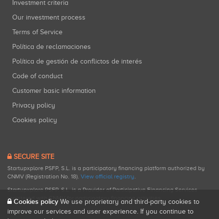
Investment criteria
Our investment process
Terms of Service
Política de reclamaciones
Política de gestión de conflictos de interés
Code of conduct
Customer basic information
Privacy policy
Cookies policy
SECURE SITE
Startupxplore PSFP, S.L. is a participatory financing platform authorized by
CNMV (Registration No. 18).
View official registry
.
Startupxplore PSFP, S.L. is a Provider of Participative Financing Services
registered with CNMV for participatory financing activities.
Cookies policy
We use proprietary and third-party cookies to
improve our services and user experience. If you continue to