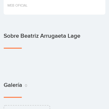
Invertir
WEB OFICIAL
Sobre Beatriz Arrugaeta Lage
Galería
0