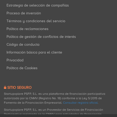
Estrategia de selección de compañías
Proceso de inversión
Términos y condiciones del servicio
Política de reclamaciones
Política de gestión de conflictos de interés
Código de conducta
Información básica para el cliente
Privacidad
Política de Cookies
SITIO SEGURO
Startupxplore PSFP, S.L. es una plataforma de financiación participativa
autorizada por la CNMV (Registro No. 18) conforme a la Ley 5/2015 de
Fomento de la Financiación Empresarial.
Consultar registro oficial
.
Startupxplore PSFP, S.L. es un Proveedor de Servicios de Financiación
Participativa registrado en la CNMV para actividades de financiación