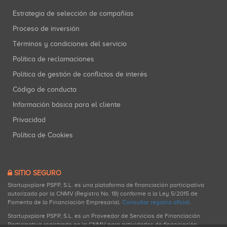
Estrategia de selección de compañías
Proceso de inversión
Términos y condiciones del servicio
Política de reclamaciones
Política de gestión de conflictos de interés
Código de conducta
Información básica para el cliente
Privacidad
Política de Cookies
SITIO SEGURO
Startupxplore PSFP, S.L. es una plataforma de financiación participativa
autorizada por la CNMV (Registro No. 18) conforme a la Ley 5/2015 de
Fomento de la Financiación Empresarial.
Consultar registro oficial
.
Startupxplore PSFP, S.L. es un Proveedor de Servicios de Financiación
Participativa registrado en la CNMV para actividades de financiación