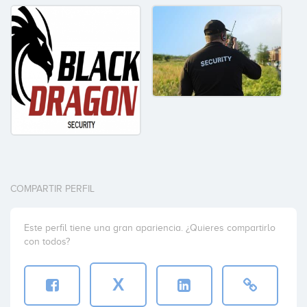
COMPARTIR PERFIL
Este perfil tiene una gran apariencia. ¿Quieres compartirlo
con todos?
X