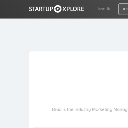
Invertir
BUS
BUSCO FINANCIACIÓN
REGISTRO
ACCESO
Inicio
Invertir
Brad is the Industry Marketing Manag