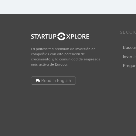
SECCI
Busca
La plataforma premium de inversión en
compañías con alto potencial de
Inverti
crecimiento, y la comunidad de empresas
más activa de Europa.
Pregu
Read in English