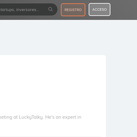
ACCESO
REGISTRO
ting at LuckyTalky. He's an expert in