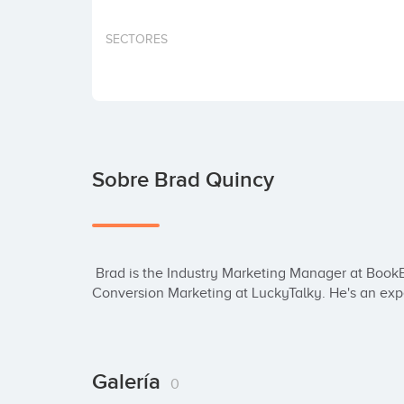
SECTORES
Sobre Brad Quincy
 Brad is the Industry Marketing Manager at BookBub, and was previously the Head of 
Conversion Marketing at LuckyTalky. He's an expe
Galería
0