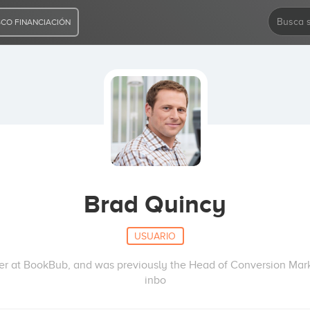
CO FINANCIACIÓN
Brad Quincy
USUARIO
er at BookBub, and was previously the Head of Conversion Marke
inbo