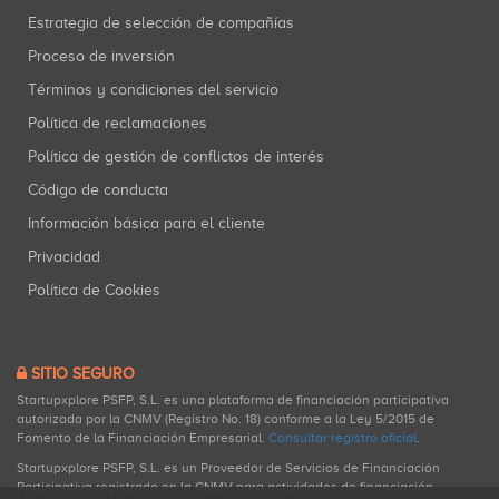
Estrategia de selección de compañías
Proceso de inversión
Términos y condiciones del servicio
Política de reclamaciones
Política de gestión de conflictos de interés
Código de conducta
Información básica para el cliente
Privacidad
Política de Cookies
SITIO SEGURO
Startupxplore PSFP, S.L. es una plataforma de financiación participativa
autorizada por la CNMV (Registro No. 18) conforme a la Ley 5/2015 de
Fomento de la Financiación Empresarial.
Consultar registro oficial
.
Startupxplore PSFP, S.L. es un Proveedor de Servicios de Financiación
Participativa registrado en la CNMV para actividades de financiación