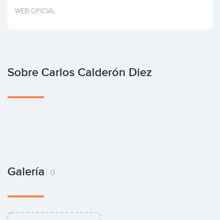
Invertir
WEB OFICIAL
Sobre Carlos Calderón Diez
Galería
0