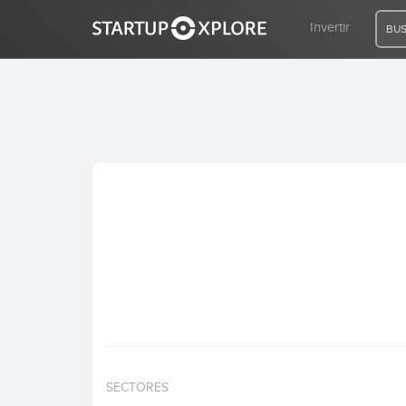
Invertir
BUS
BUSCO FINANCIACIÓN
REGISTRO
ACCESO
Inicio
Invertir
SECTORES