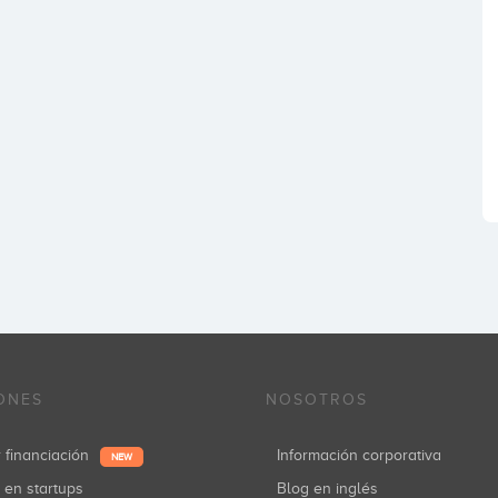
ONES
NOSOTROS
r financiación
Información corporativa
NEW
r en startups
Blog en inglés