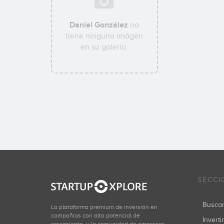
Daniel González
no
tiene ninguna imágen
en su galería.
SECCI
Busca
La plataforma premium de inversión en
compañías con alto potencial de
Inverti