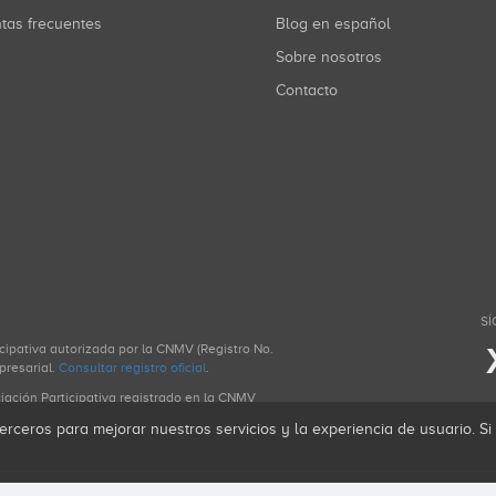
ntas frecuentes
Blog en español
Sobre nosotros
Contacto
SÍ
icipativa autorizada por la CNMV (Registro No.
presarial.
Consultar registro oficial
.
ciación Participativa registrado en la CNMV
erceros para mejorar nuestros servicios y la experiencia de usuario. S