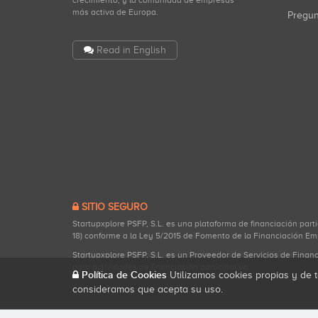
crecimiento, y la comunidad de empresas
más activa de Europa.
Pregu
Read in English
SITIO SEGURO
Startupxplore PSFP, S.L. es una plataforma de financiación part
18) conforme a la Ley 5/2015 de Fomento de la Financiación Em
Startupxplore PSFP, S.L. es un Proveedor de Servicios de Finan
para actividades de financiación participativa.
Política de Cookies
Utilizamos cookies propias y de t
consideramos que acepta su uso.