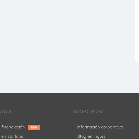
ONES
NOSOTROS
r financiación
Información corporativa
NEW
r en startups
Blog en inglés