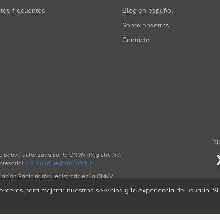
ntas frecuentes
Blog en español
Sobre nosotros
Contacto
SÍ
icipativa autorizada por la CNMV (Registro No.
presarial.
Consultar registro oficial
.
ciación Participativa registrado en la CNMV
erceros para mejorar nuestros servicios y la experiencia de usuario. S