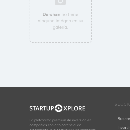
Darshan
no tiene
ninguna imágen en su
galería.
SECCI
Busca
La plataforma premium de inversión en
compañías con alto potencial de
Inverti