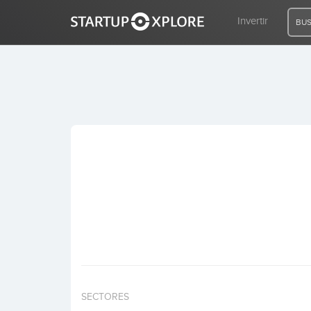
Invertir
BUS
BUSCO FINANCIACIÓN
REGISTRO
ACCESO
Inicio
Invertir
SECTORES