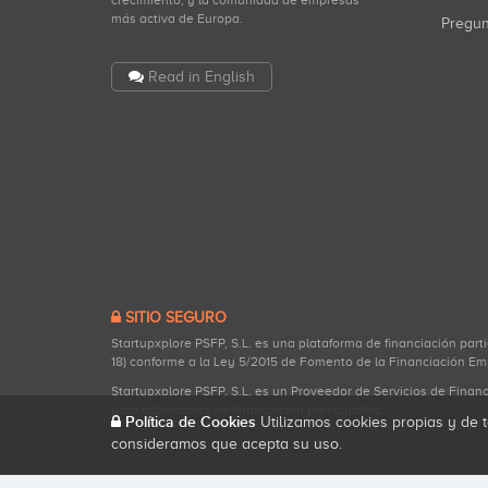
crecimiento, y la comunidad de empresas
más activa de Europa.
Pregu
Read in English
SITIO SEGURO
Startupxplore PSFP, S.L. es una plataforma de financiación part
18) conforme a la Ley 5/2015 de Fomento de la Financiación Em
Startupxplore PSFP, S.L. es un Proveedor de Servicios de Finan
para actividades de financiación participativa.
Política de Cookies
Utilizamos cookies propias y de t
consideramos que acepta su uso.