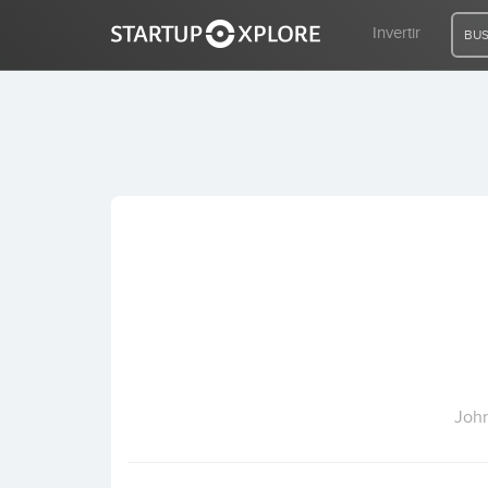
Invertir
BUS
BUSCO FINANCIACIÓN
REGISTRO
ACCESO
Inicio
Invertir
John