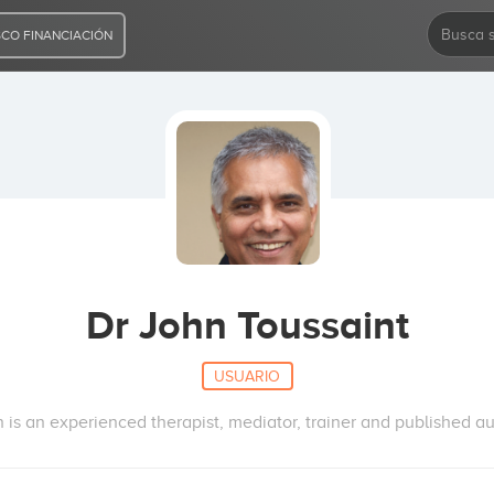
CO FINANCIACIÓN
Dr John Toussaint
USUARIO
 is an experienced therapist, mediator, trainer and published au