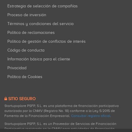
Estrategia de selección de compañías
Proceso de inversión
Términos y condiciones del servicio
Política de reclamaciones
Política de gestión de conflictos de interés
Código de conducta
Información básica para el cliente
Privacidad
Política de Cookies
SITIO SEGURO
Startupxplore PSFP, S.L. es una plataforma de financiación participativa
autorizada por la CNMV (Registro No. 18) conforme a la Ley 5/2015 de
Fomento de la Financiación Empresarial.
Consultar registro oficial
.
Startupxplore PSFP, S.L. es un Proveedor de Servicios de Financiación
Participativa registrado en la CNMV para actividades de financiación