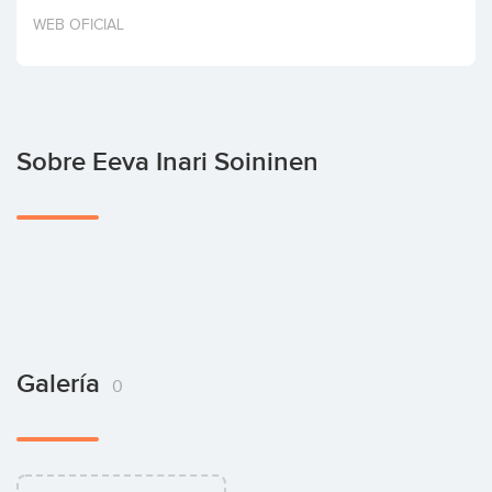
Invertir
WEB OFICIAL
Sobre Eeva Inari Soininen
Galería
0