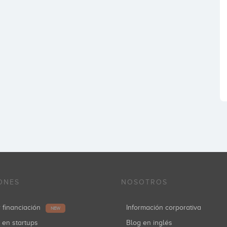
ONES
NOSOTROS
r financiación
Información corporativa
NEW
r en startups
Blog en inglés