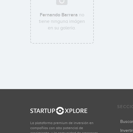
Fernando Barrera
no
tiene ninguna imágen
en su galería.
SECCI
Busca
La plataforma premium de inversión en
compañías con alto potencial de
Inverti