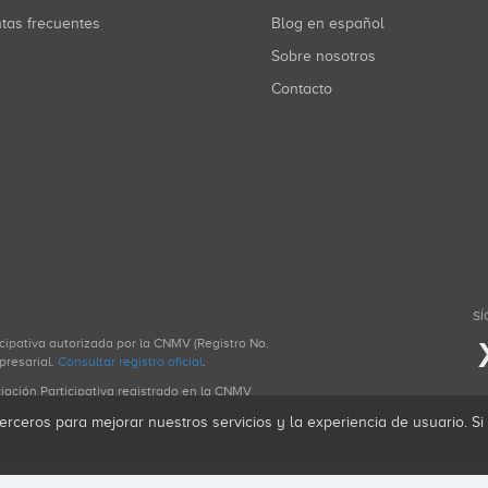
ntas frecuentes
Blog en español
Sobre nosotros
Contacto
SÍ
icipativa autorizada por la CNMV (Registro No.
presarial.
Consultar registro oficial
.
ciación Participativa registrado en la CNMV
erceros para mejorar nuestros servicios y la experiencia de usuario. S