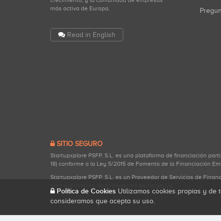
crecimiento, y la comunidad de empresas
más activa de Europa.
Pregu
Read in English
SITIO SEGURO
Startupxplore PSFP, S.L. es una plataforma de financiación part
18) conforme a la Ley 5/2015 de Fomento de la Financiación Em
Startupxplore PSFP, S.L. es un Proveedor de Servicios de Finan
para actividades de financiación participativa.
Política de Cookies
Utilizamos cookies propias y de t
consideramos que acepta su uso.