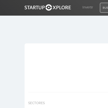
Invertir
BUS
BUSCO FINANCIACIÓN
REGISTRO
ACCESO
Inicio
Invertir
SECTORES