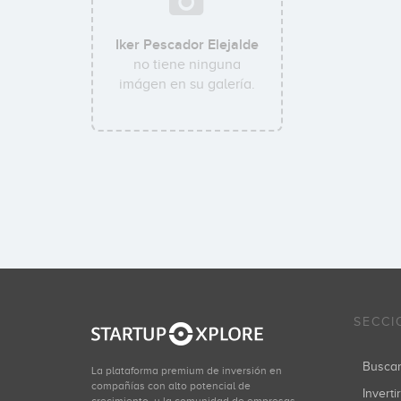
Iker Pescador Elejalde
no tiene ninguna
imágen en su galería.
SECCI
Busca
La plataforma premium de inversión en
compañías con alto potencial de
Inverti