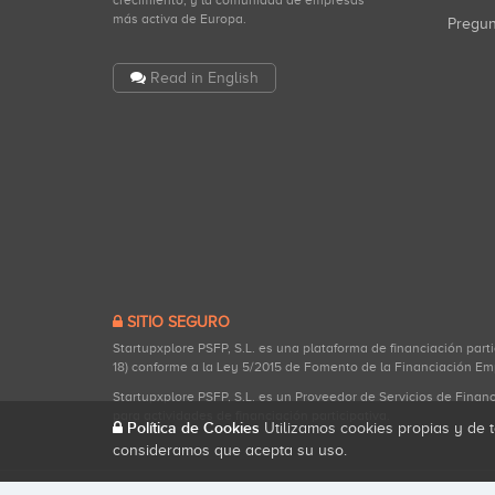
crecimiento, y la comunidad de empresas
más activa de Europa.
Pregu
Read in English
SITIO SEGURO
Startupxplore PSFP, S.L. es una plataforma de financiación part
18) conforme a la Ley 5/2015 de Fomento de la Financiación Em
Startupxplore PSFP, S.L. es un Proveedor de Servicios de Finan
para actividades de financiación participativa.
Política de Cookies
Utilizamos cookies propias y de t
consideramos que acepta su uso.