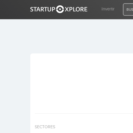
Invertir
BUS
BUSCO FINANCIACIÓN
REGISTRO
ACCESO
Inicio
Invertir
SECTORES