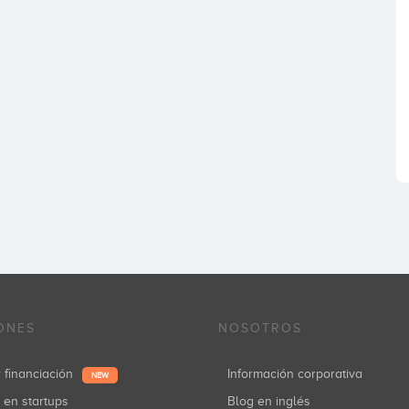
ONES
NOSOTROS
r financiación
Información corporativa
NEW
r en startups
Blog en inglés