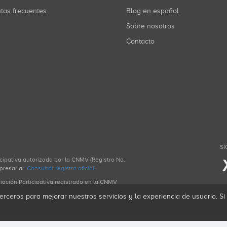
ntas frecuentes
Blog en español
Sobre nosotros
Contacto
SÍ
icipativa autorizada por la CNMV (Registro No.
presarial.
Consultar registro oficial
.
ciación Participativa registrado en la CNMV
erceros para mejorar nuestros servicios y la experiencia de usuario. S