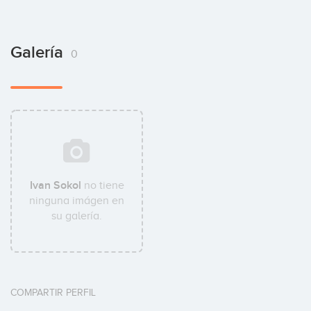
Galería
0
Ivan Sokol
no tiene
ninguna imágen en
su galería.
COMPARTIR PERFIL