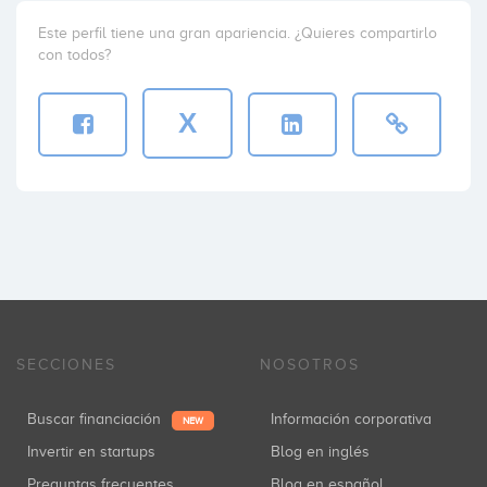
Este perfil tiene una gran apariencia. ¿Quieres compartirlo
con todos?
X
SECCIONES
NOSOTROS
Buscar financiación
Información corporativa
NEW
Invertir en startups
Blog en inglés
Preguntas frecuentes
Blog en español