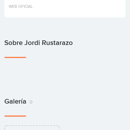
Invertir
WEB OFICIAL
Sobre Jordi Rustarazo
Galería
0