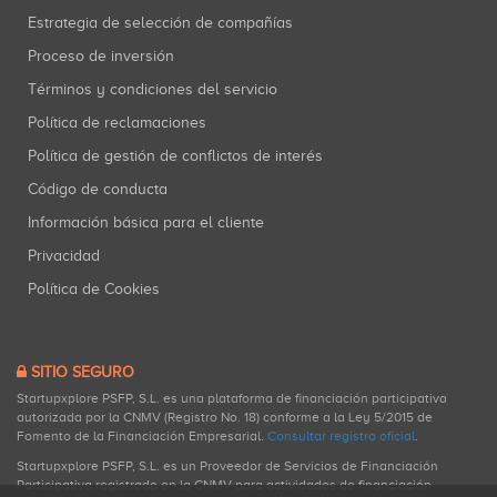
Estrategia de selección de compañías
Proceso de inversión
Términos y condiciones del servicio
Política de reclamaciones
Política de gestión de conflictos de interés
Código de conducta
Información básica para el cliente
Privacidad
Política de Cookies
SITIO SEGURO
Startupxplore PSFP, S.L. es una plataforma de financiación participativa
autorizada por la CNMV (Registro No. 18) conforme a la Ley 5/2015 de
Fomento de la Financiación Empresarial.
Consultar registro oficial
.
Startupxplore PSFP, S.L. es un Proveedor de Servicios de Financiación
Participativa registrado en la CNMV para actividades de financiación