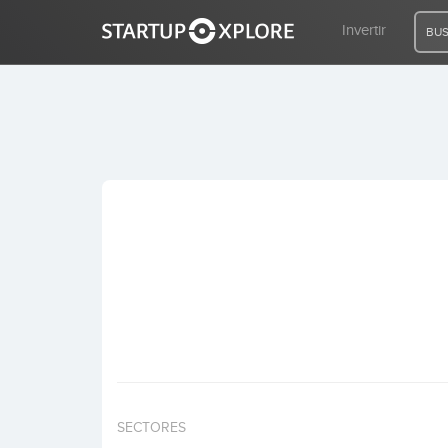
Invertir
BUS
BUSCO FINANCIACIÓN
REGISTRO
ACCESO
Inicio
Invertir
SECTORES