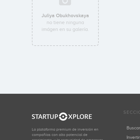
Juliya Obukhovskaya
no tiene ninguna
imágen en su galería.
SECCI
Busca
La plataforma premium de inversión en
compañías con alto potencial de
Inverti