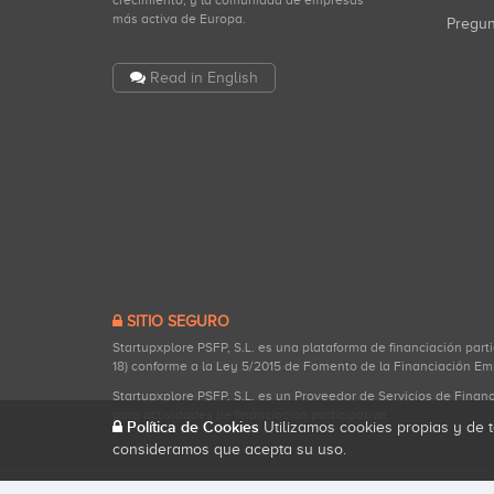
crecimiento, y la comunidad de empresas
más activa de Europa.
Pregu
Read in English
SITIO SEGURO
Startupxplore PSFP, S.L. es una plataforma de financiación part
18) conforme a la Ley 5/2015 de Fomento de la Financiación Em
Startupxplore PSFP, S.L. es un Proveedor de Servicios de Finan
para actividades de financiación participativa.
Política de Cookies
Utilizamos cookies propias y de t
consideramos que acepta su uso.