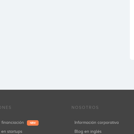
ONES
NOSOTROS
r financiación
Información corporativa
NEW
r en startups
Blog en inglés