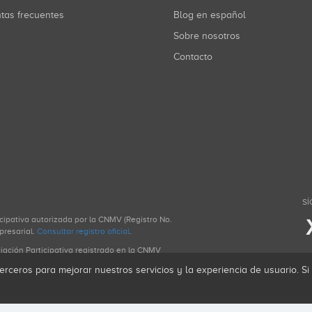
ntas frecuentes
Blog en español
Sobre nosotros
Contacto
SÍ
icipativa autorizada por la CNMV (Registro No.
presarial.
Consultar registro oficial
.
ciación Participativa registrado en la CNMV
erceros para mejorar nuestros servicios y la experiencia de usuario. S