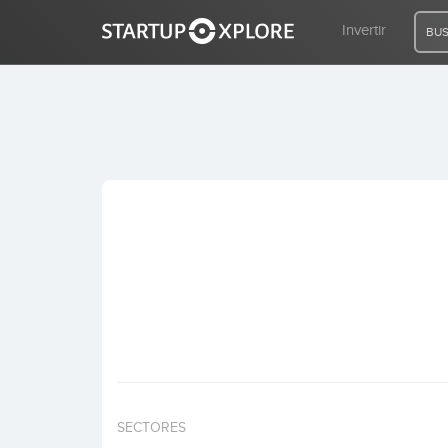
Invertir
BUS
BUSCO FINANCIACIÓN
REGISTRO
ACCESO
Inicio
Invertir
SECTORES