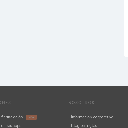
ONES
NOSOTROS
r financiación
Información corporativa
NEW
r en startups
Blog en inglés