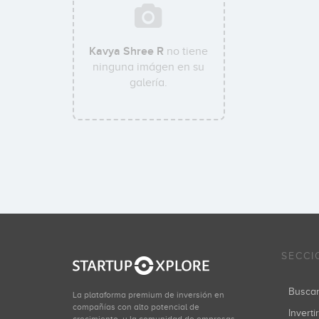
Kavya Shree R
no tiene
ninguna imágen en su
galería.
SECCI
Busca
La plataforma premium de inversión en
compañías con alto potencial de
Inverti