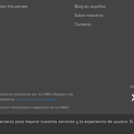
ntas frecuentes
Blog en español
Sobre nosotros
Contacto
SÍ
icipativa autorizada por la CNMV (Registro No.
presarial.
Consultar registro oficial
.
ciación Participativa registrado en la CNMV
erceros para mejorar nuestros servicios y la experiencia de usuario. S