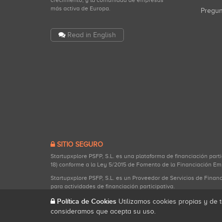
crecimiento, y la comunidad de empresas
más activa de Europa.
Pregu
Read in English
SITIO SEGURO
Startupxplore PSFP, S.L. es una plataforma de financiación part
18) conforme a la Ley 5/2015 de Fomento de la Financiación Em
Startupxplore PSFP, S.L. es un Proveedor de Servicios de Finan
para actividades de financiación participativa.
Política de Cookies
Utilizamos cookies propias y de t
consideramos que acepta su uso.