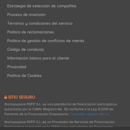
Estrategia de selección de compañías
Proceso de inversión
Términos y condiciones del servicio
Política de reclamaciones
Política de gestión de conflictos de interés
Código de conducta
Información básica para el cliente
Privacidad
Política de Cookies
SITIO SEGURO
Startupxplore PSFP, S.L. es una plataforma de financiación participativa
autorizada por la CNMV (Registro No. 18) conforme a la Ley 5/2015 de
Fomento de la Financiación Empresarial.
Consultar registro oficial
.
Startupxplore PSFP, S.L. es un Proveedor de Servicios de Financiación
Participativa registrado en la CNMV para actividades de financiación