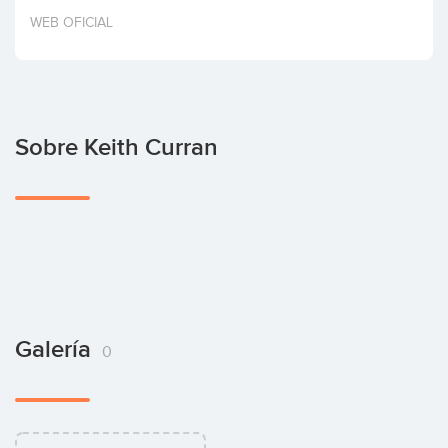
Invertir
WEB OFICIAL
Sobre Keith Curran
Galería
0