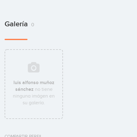
Galería
0
luis alfonso muñoz
sánchez
no tiene
ninguna imágen en
su galería.
COMPARTIR PERFIL