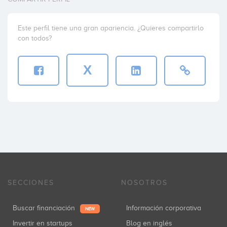
Este perfil tiene una gran apariencia. ¿Quieres compartirlo
con todos?
X
SECCIONES
NOSOTROS
Buscar financiación
Información corporativa
NEW
Invertir en startups
Blog en inglés