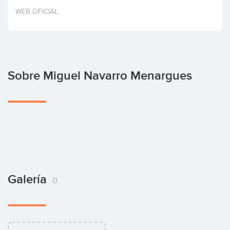
Invertir
WEB OFICIAL
Sobre Miguel Navarro Menargues
Galería
0