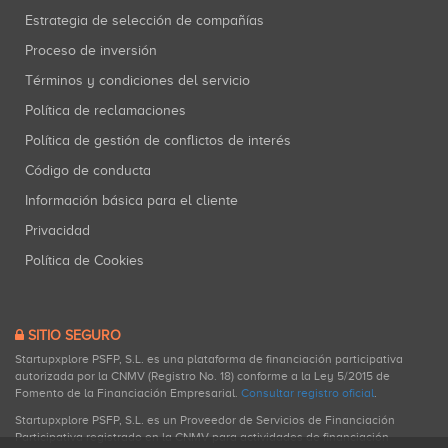
Estrategia de selección de compañías
Proceso de inversión
Términos y condiciones del servicio
Política de reclamaciones
Política de gestión de conflictos de interés
Código de conducta
Información básica para el cliente
Privacidad
Política de Cookies
SITIO SEGURO
Startupxplore PSFP, S.L. es una plataforma de financiación participativa
autorizada por la CNMV (Registro No. 18) conforme a la Ley 5/2015 de
Fomento de la Financiación Empresarial.
Consultar registro oficial
.
Startupxplore PSFP, S.L. es un Proveedor de Servicios de Financiación
Participativa registrado en la CNMV para actividades de financiación