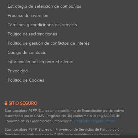
Estrategia de selección de compañías
Proceso de inversión
Términos y condiciones del servicio
Política de reclamaciones
Política de gestión de conflictos de interés
Código de conducta
Información básica para el cliente
Privacidad
Política de Cookies
SITIO SEGURO
Startupxplore PSFP, S.L. es una plataforma de financiación participativa
autorizada por la CNMV (Registro No. 18) conforme a la Ley 5/2015 de
Fomento de la Financiación Empresarial.
Consultar registro oficial
.
Startupxplore PSFP, S.L. es un Proveedor de Servicios de Financiación
Participativa registrado en la CNMV para actividades de financiación