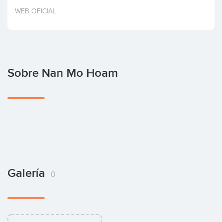
Invertir
WEB OFICIAL
Sobre Nan Mo Hoam
Galería
0