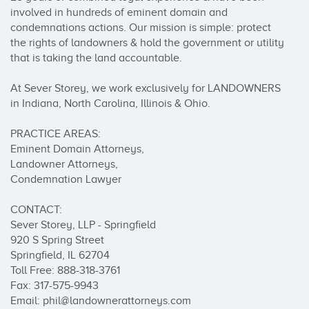
involved in hundreds of eminent domain and 
condemnations actions. Our mission is simple: protect 
the rights of landowners & hold the government or utility 
that is taking the land accountable.

At Sever Storey, we work exclusively for LANDOWNERS 
in Indiana, North Carolina, Illinois & Ohio.

PRACTICE AREAS:

Eminent Domain Attorneys,

Landowner Attorneys,

Condemnation Lawyer

CONTACT:

Sever Storey, LLP - Springfield

920 S Spring Street

Springfield, IL 62704

Toll Free: 888-318-3761

Fax: 317-575-9943

Email: phil@landownerattorneys.com
