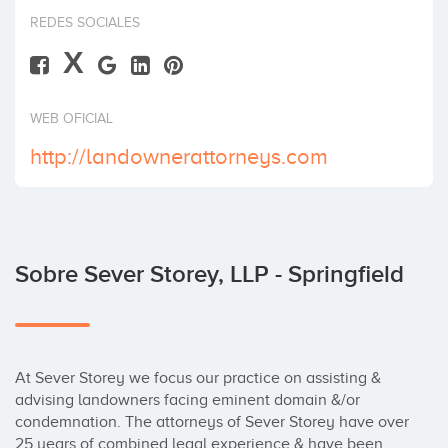
Invertir
REDES SOCIALES
X
WEB OFICIAL
http://landownerattorneys.com
Sobre Sever Storey, LLP - Springfield
At Sever Storey we focus our practice on assisting & 
advising landowners facing eminent domain &/or 
condemnation. The attorneys of Sever Storey have over 
25 years of combined legal experience & have been 