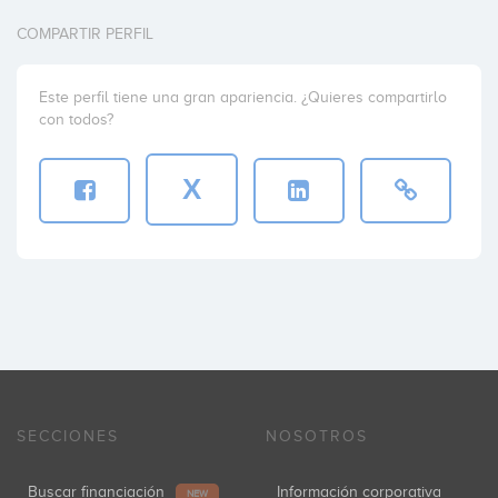
COMPARTIR PERFIL
Este perfil tiene una gran apariencia. ¿Quieres compartirlo
con todos?
X
SECCIONES
NOSOTROS
Buscar financiación
Información corporativa
NEW