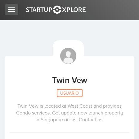
Toggle
navigation
BUSCO FINANCIACIÓN
REGISTRO
ACCESO
Twin Vew
USUARIO
Twin Vew is located at West Coast and provides
Condo services. Get update new launch property
in Singapore areas. Contact us!
Inicio