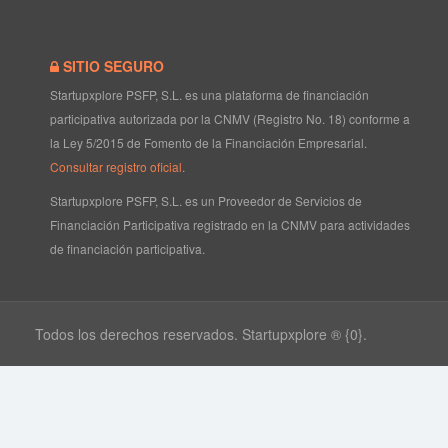
SITIO SEGURO
Startupxplore PSFP, S.L. es una plataforma de financiación
participativa autorizada por la CNMV (Registro No. 18) conforme a
la Ley 5/2015 de Fomento de la Financiación Empresarial.
Consultar registro oficial
.
Startupxplore PSFP, S.L. es un Proveedor de Servicios de
Financiación Participativa registrado en la CNMV para actividades
de financiación participativa.
Todos los derechos reservados. Startupxplore ® {0}.