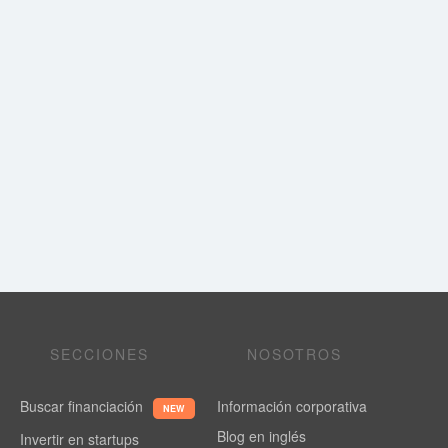
SECCIONES
NOSOTROS
Buscar financiación
Información corporativa
NEW
Blog en inglés
Invertir en startups