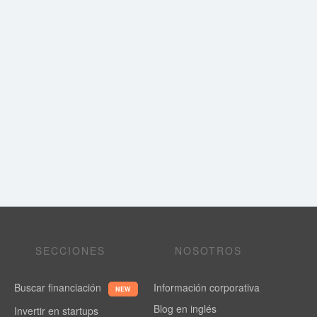
SECCIONES
NOSOTROS
Buscar financiación
Información corporativa
NEW
Blog en inglés
Invertir en startups