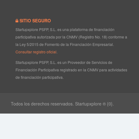
SITIO SEGURO
Startupxplore PSFP, S.L. es una plataforma de financiación
participativa autorizada por la CNMV (Registro No. 18) conforme a
la Ley 5/2015 de Fomento de la Financiación Empresarial.
Consultar registro oficial
.
Startupxplore PSFP, S.L. es un Proveedor de Servicios de
Financiación Participativa registrado en la CNMV para actividades
de financiación participativa.
Todos los derechos reservados. Startupxplore ® {0}.