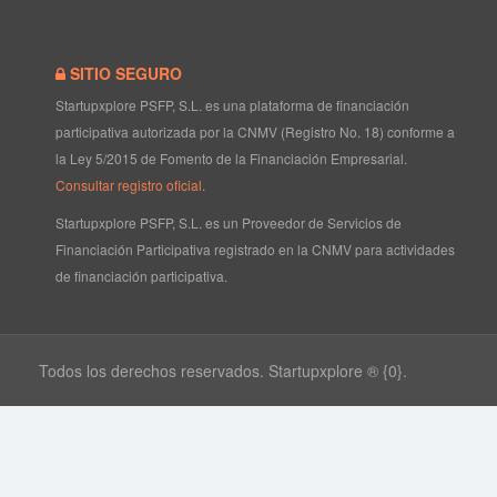
SITIO SEGURO
Startupxplore PSFP, S.L. es una plataforma de financiación
participativa autorizada por la CNMV (Registro No. 18) conforme a
la Ley 5/2015 de Fomento de la Financiación Empresarial.
Consultar registro oficial
.
Startupxplore PSFP, S.L. es un Proveedor de Servicios de
Financiación Participativa registrado en la CNMV para actividades
de financiación participativa.
Todos los derechos reservados. Startupxplore ® {0}.