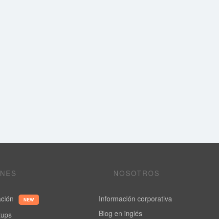
ONES
NOSOTROS
ación
Información corporativa
NEW
Blog en inglés
rtups