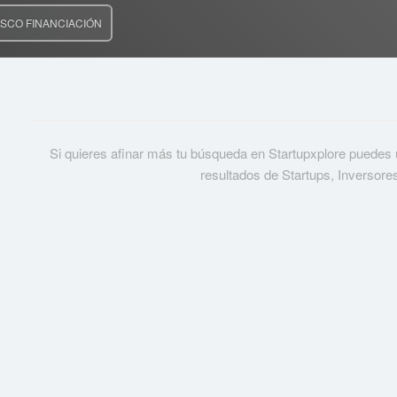
SCO FINANCIACIÓN
Si quieres afinar más tu búsqueda en Startupxplore puedes usa
resultados de Startups, Inversore