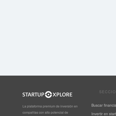
SECCI
Buscar financi
La plataforma premium de inversión en
compañías con alto potencial de
Invertir en sta