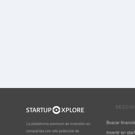
SECCI
Buscar financi
La plataforma premium de inversión en
compañías con alto potencial de
Invertir en sta