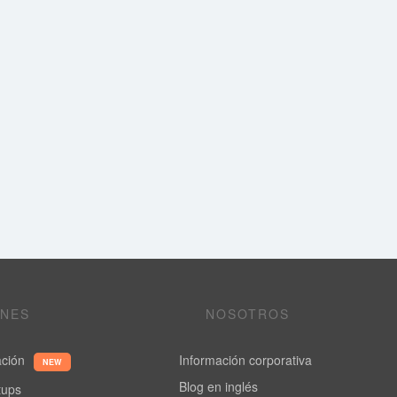
ONES
NOSOTROS
ación
Información corporativa
NEW
Blog en inglés
rtups