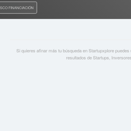
SCO FINANCIACIÓN
Si quieres afinar más tu búsqueda en Startupxplore puedes usa
resultados de Startups, Inversore