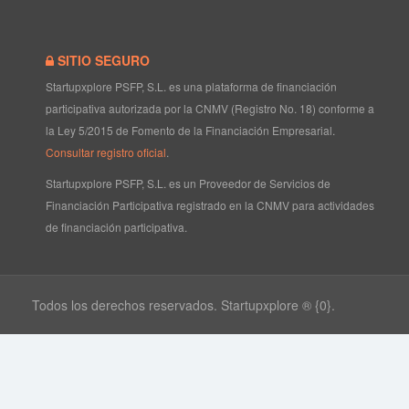
SITIO SEGURO
Startupxplore PSFP, S.L. es una plataforma de financiación
participativa autorizada por la CNMV (Registro No. 18) conforme a
la Ley 5/2015 de Fomento de la Financiación Empresarial.
Consultar registro oficial
.
Startupxplore PSFP, S.L. es un Proveedor de Servicios de
Financiación Participativa registrado en la CNMV para actividades
de financiación participativa.
Todos los derechos reservados. Startupxplore ® {0}.