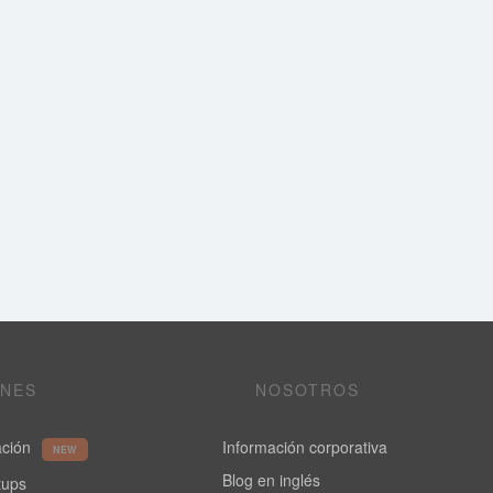
ONES
NOSOTROS
ación
Información corporativa
NEW
Blog en inglés
rtups