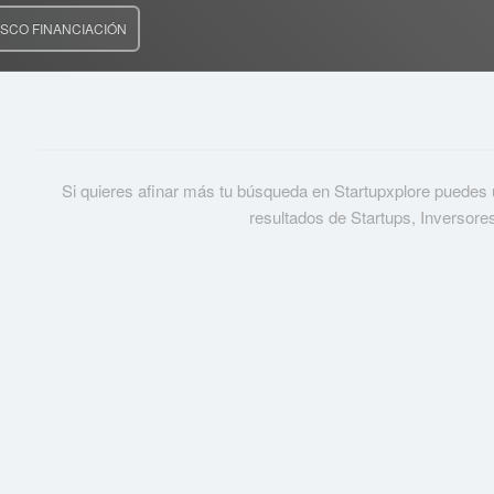
SCO FINANCIACIÓN
Si quieres afinar más tu búsqueda en Startupxplore puedes usa
resultados de Startups, Inversore