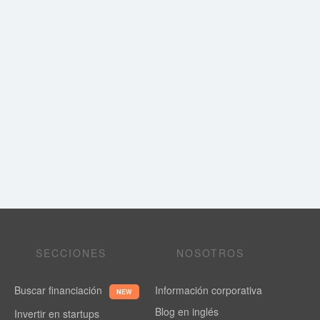
SECCIONES
NOSOTROS
Buscar financiación
Información corporativa
NEW
Blog en inglés
Invertir en startups