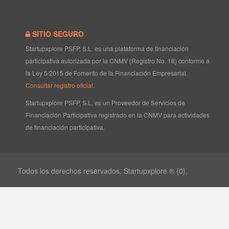
SITIO SEGURO
Startupxplore PSFP, S.L. es una plataforma de financiación
participativa autorizada por la CNMV (Registro No. 18) conforme a
la Ley 5/2015 de Fomento de la Financiación Empresarial.
Consultar registro oficial
.
Startupxplore PSFP, S.L. es un Proveedor de Servicios de
Financiación Participativa registrado en la CNMV para actividades
de financiación participativa.
Todos los derechos reservados. Startupxplore ® {0}.