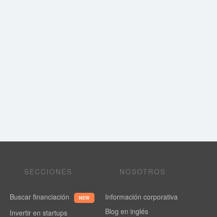
SECCIONES
NOSOTROS
Buscar financiación
Información corporativa
NEW
Blog en inglés
Invertir en startups