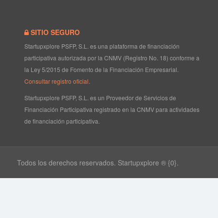
SITIO SEGURO
Startupxplore PSFP, S.L. es una plataforma de financiación
participativa autorizada por la CNMV (Registro No. 18) conforme a
la Ley 5/2015 de Fomento de la Financiación Empresarial.
Consultar registro oficial
.
Startupxplore PSFP, S.L. es un Proveedor de Servicios de
Financiación Participativa registrado en la CNMV para actividades
de financiación participativa.
Todos los derechos reservados. Startupxplore ® {0}.