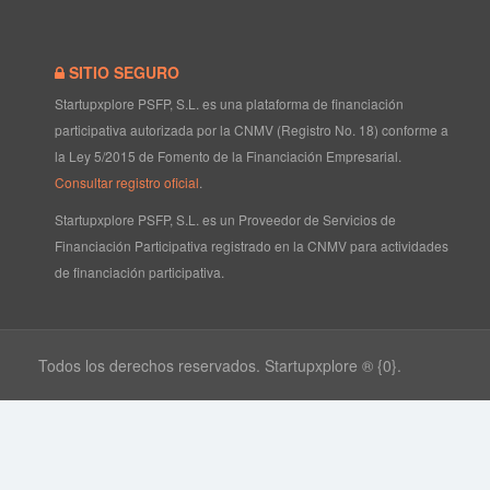
SITIO SEGURO
Startupxplore PSFP, S.L. es una plataforma de financiación
participativa autorizada por la CNMV (Registro No. 18) conforme a
la Ley 5/2015 de Fomento de la Financiación Empresarial.
Consultar registro oficial
.
Startupxplore PSFP, S.L. es un Proveedor de Servicios de
Financiación Participativa registrado en la CNMV para actividades
de financiación participativa.
Todos los derechos reservados. Startupxplore ® {0}.