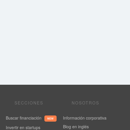
SECCIONES
NOSOTROS
Buscar financiación
Información corporativa
NEW
Blog en inglés
Invertir en startups