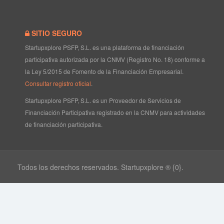
SITIO SEGURO
Startupxplore PSFP, S.L. es una plataforma de financiación
participativa autorizada por la CNMV (Registro No. 18) conforme a
la Ley 5/2015 de Fomento de la Financiación Empresarial.
Consultar registro oficial
.
Startupxplore PSFP, S.L. es un Proveedor de Servicios de
Financiación Participativa registrado en la CNMV para actividades
de financiación participativa.
Todos los derechos reservados. Startupxplore ® {0}.