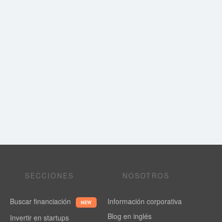
SECCIONES
NOSOTROS
Buscar financiación
Información corporativa
NEW
Blog en inglés
Invertir en startups