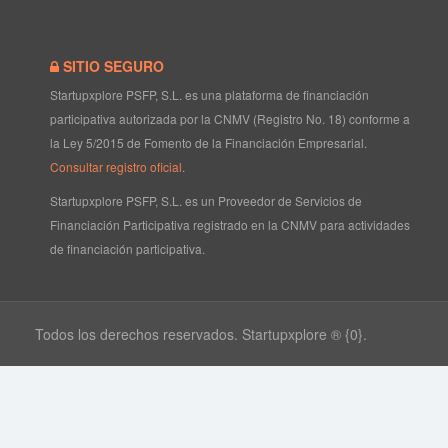
SITIO SEGURO
Startupxplore PSFP, S.L. es una plataforma de financiación
participativa autorizada por la CNMV (Registro No. 18) conforme a
la Ley 5/2015 de Fomento de la Financiación Empresarial.
Consultar registro oficial
.
Startupxplore PSFP, S.L. es un Proveedor de Servicios de
Financiación Participativa registrado en la CNMV para actividades
de financiación participativa.
Todos los derechos reservados. Startupxplore ® {0}.