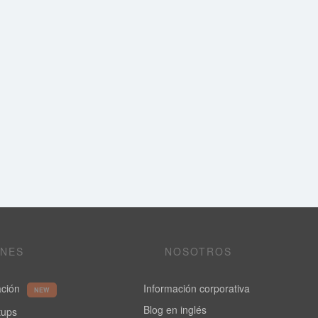
ONES
NOSOTROS
ación
Información corporativa
NEW
Blog en inglés
rtups