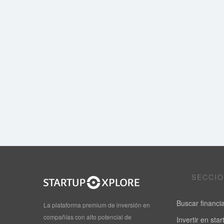
SECCI
Buscar financi
La plataforma premium de inversión en
compañías con alto potencial de
Invertir en sta