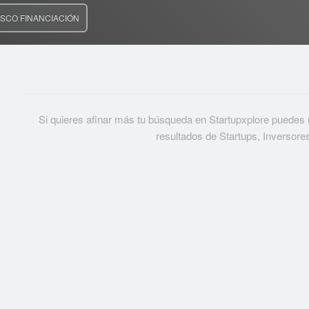
SCO FINANCIACIÓN
Si quieres afinar más tu búsqueda en Startupxplore puedes usa
resultados de Startups, Inversore