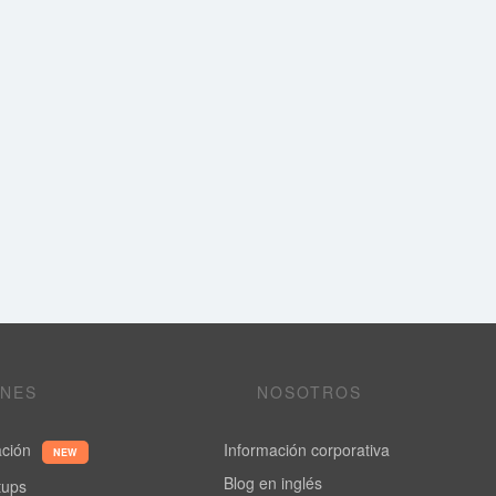
ONES
NOSOTROS
ación
Información corporativa
NEW
Blog en inglés
rtups