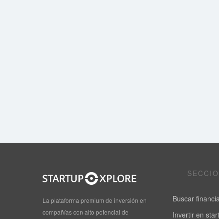
SECCI
Buscar financi
La plataforma premium de inversión en
compañías con alto potencial de
Invertir en sta